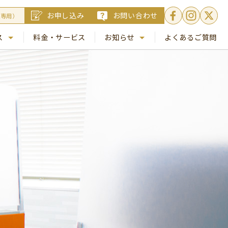
お申し込み
お問い合わせ
員専用）
ス
料金・サービス
お知らせ
よくあるご質問
. 銀座
NEWS
. 梅田
コラム
Busico.通信