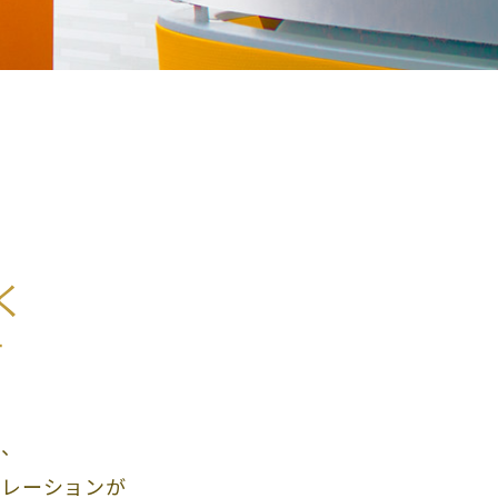
く
す
で、
ボレーションが