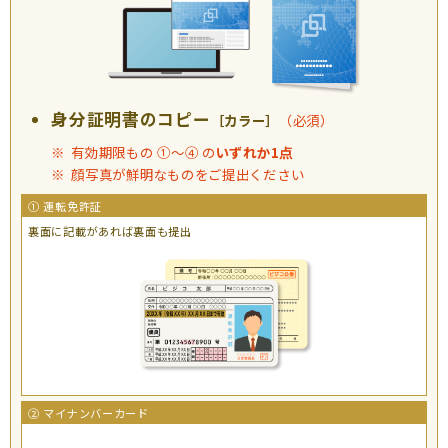
身分証明書のコピー
［カラー］
（必須）
有効期限もの ①〜④ の
いずれか1点
顔写真が鮮明なものをご提出ください
① 運転免許証
裏面に記載があれば
裏面も提出
② マイナンバーカード