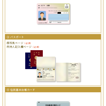
③ パスポート
顔写真ページ
（必須）
所持人記入欄ページ
（必須）
④ 住民基本台帳カード