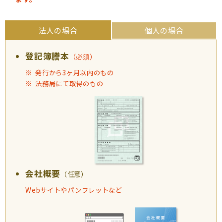
よくあるご質問
（会員専用）
法人の場合
個人の場合
お申し込み
お問い合わせ
登記簿謄本
（必須）
発行から3ヶ月以内のもの
法務局にて取得のもの
会社概要
（任意）
Webサイトや
パンフレットなど