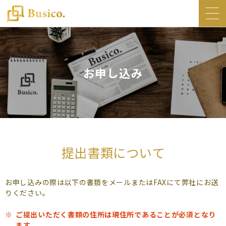
トップ
Busico.について
お申し込み
オフィス
Busico.銀座
Busico.梅田
料金・サービス
提出書類について
お知らせ
NEWS
お申し込みの際は以下の書類をメールまたはFAXにて弊社にお送
コラム
りください。
Busico.通信
ご提出いただく書類の住所は現住所であることが必須となり
ます。