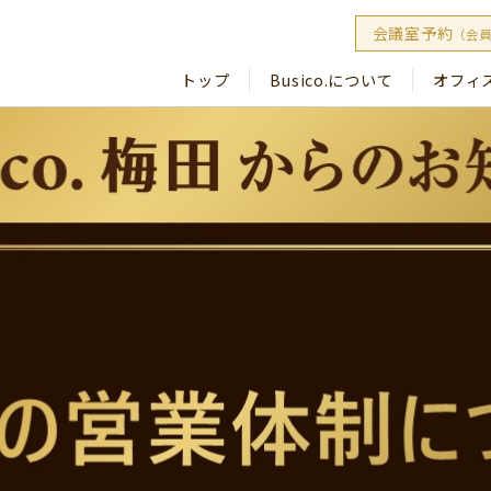
会議室予約
（会
トップ
Busico.について
オフィ
Busico
Busico