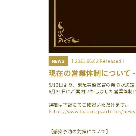
［ 2021.08.02 Released ］
NEWS
現在の営業体制について -Bu
8月2日より、緊急事態宣言の発令が決定さ
6月21日にご案内いたしました営業体制
詳細は下記にてご確認いただけます。
https://www.busico.jp/articles/news
【感染予防の対策について】