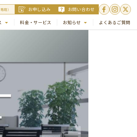
お申し込み
お問い合わせ
員専用）
ス
料金・サービス
お知らせ
よくあるご質問
. 銀座
NEWS
. 梅田
コラム
Busico.通信