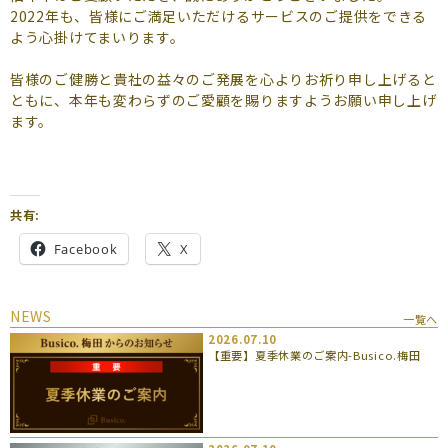
よくあるご質問
2022年も、皆様にご満足いただけるサービスのご提供をできる
よう心掛けてまいります。
（会員専用）
皆様のご健勝と貴社の益々のご発展を心よりお祈り申し上げると
お申し込み
お問い合わせ
ともに、本年も変わらずのご愛顧を賜りますようお願い申し上げ
ます。
共有:
Facebook
X
NEWS
一覧へ
2026.07.10
【重要】夏季休業のご案内-Busico.梅田