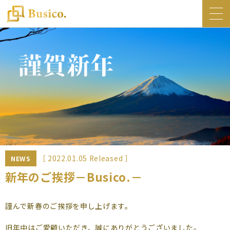
トップ
Busico.について
オフィス
Busico.銀座
Busico.梅田
料金・サービス
お知らせ
［ 2022.01.05 Released ］
NEWS
NEWS
新年のご挨拶－Busico.－
コラム
謹んで新春のご挨拶を申し上げます。
Busico.通信
旧年中はご愛顧いただき、誠にありがとうございました。