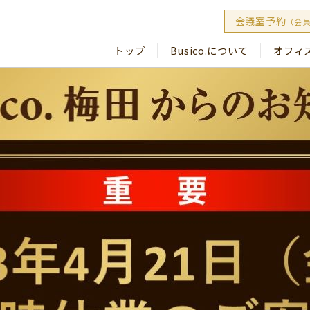
会議室予約
（会
トップ
Busico.について
オフィ
Busico
Busico