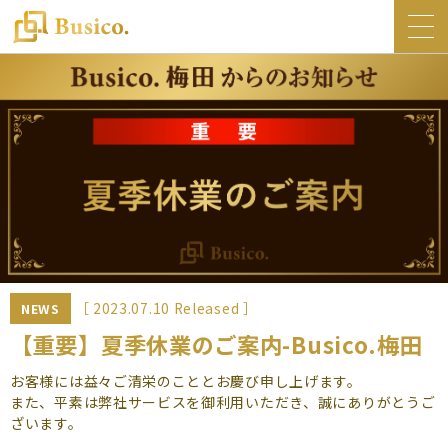
トップ
Busico.について
オフィス
Busico.銀座
Busico.梅田
料金・サービス
お知らせ
［ 2023.07.10 Released ］
NEWS
NEWS
【重要】夏季休業のご案内-Busico.梅田
コラム
お客様には益々ご清栄のこととお慶び申し上げます。
また、平素は弊社サービスを御利用いただき、誠にありがとうご
Busico.通信
ざいます。