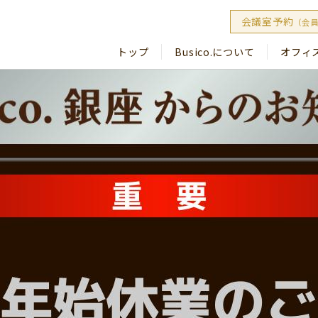
会議室予約
（会
トップ
Busico.について
オフィ
Busico
Busico