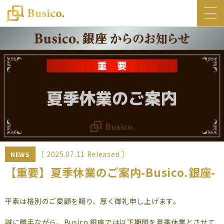
トップ
Busico.について
オフィス
Busico.銀座
Busico.梅田
料金・サービス
お知らせ
［ 2025.07.11 Released ］
NEWS
NEWS
【重要】夏季休業のご案内-Busico.銀座-
コラム
平素は格別のご愛顧を賜り、厚く御礼申し上げます。
Busico.通信
誠に勝手ながら、Busico.銀座では以下期間を夏季休業とさせて