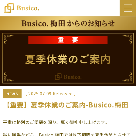
トップ
Busico.について
オフィス
Busico.銀座
Busico.梅田
料金・サービス
お知らせ
［ 2025.07.09 Released ］
NEWS
NEWS
【重要】夏季休業のご案内-Busico.梅田
コラム
平素は格別のご愛顧を賜り、厚く御礼申し上げます。
Busico.通信
誠に勝手ながら、Busico.梅田では以下期間を夏季休業とさせて