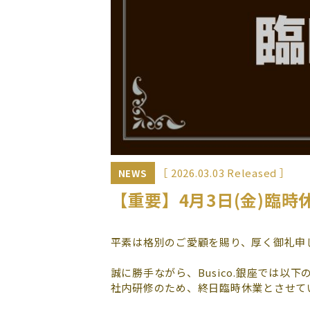
［ 2026.03.03 Released ］
NEWS
【重要】4月3日(金)臨時休
平素は格別のご愛顧を賜り、厚く御礼申
誠に勝手ながら、Busico.銀座では以
社内研修のため、終日臨時休業とさせて