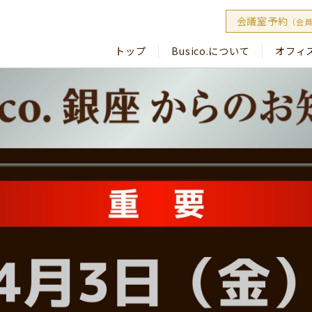
会議室予約
（会
トップ
Busico.について
オフィ
Busico
Busico