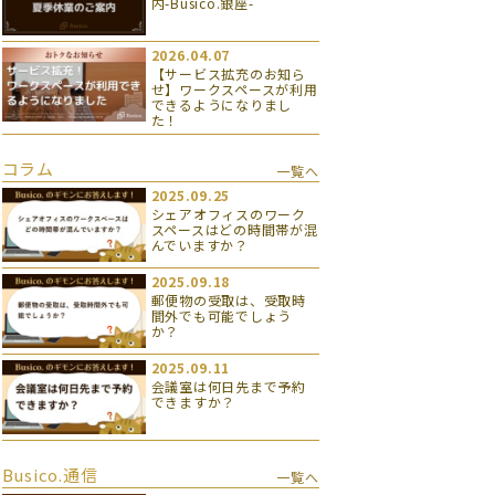
内-Busico.銀座-
2026.04.07
【サービス拡充のお知ら
せ】ワークスペースが利用
できるようになりまし
た！
コラム
一覧へ
2025.09.25
シェアオフィスのワーク
スペースはどの時間帯が混
んでいますか？
2025.09.18
郵便物の受取は、受取時
間外でも可能でしょう
か？
2025.09.11
会議室は何日先まで予約
できますか？
Busico.通信
一覧へ