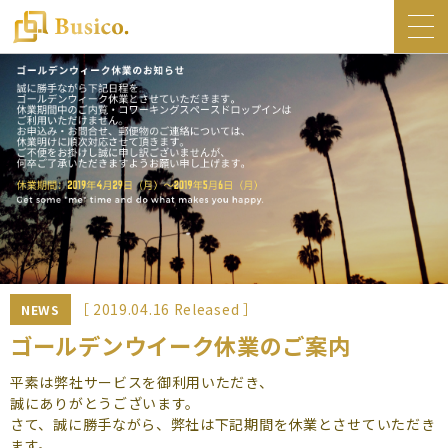
トップ
Busico.について
オフィス
Busico.銀座
Busico.梅田
料金・サービス
お知らせ
［ 2019.04.16 Released ］
NEWS
NEWS
ゴールデンウイーク休業のご案内
コラム
平素は弊社サービスを御利用いただき、
誠にありがとうございます。
Busico.通信
さて、誠に勝手ながら、弊社は下記期間を休業とさせていただき
ます。