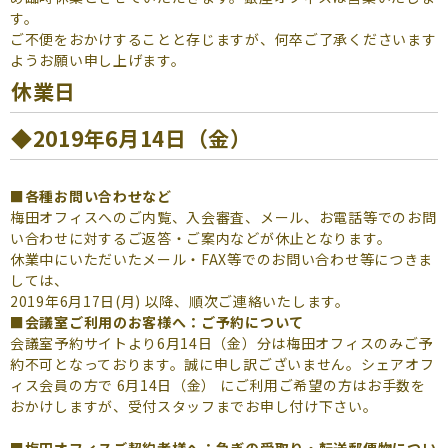
よくあるご質問
す。
ご不便をおかけすることと存じますが、何卒ご了承くださいます
（会員専用）
ようお願い申し上げます。
休業日
お申し込み
お問い合わせ
◆2019年6月14日（金）
■各種お問い合わせなど
梅田オフィスへのご内覧、入会審査、メール、お電話等でのお問
い合わせに対するご返答・ご案内などが休止となります。
休業中にいただいたメール・FAX等でのお問い合わせ等につきま
しては、
2019年6月17日(月) 以降、順次ご連絡いたします。
■会議室ご利用のお客様へ：ご予約について
会議室予約サイトより6月14日（金）分は梅田オフィスのみご予
約不可となっております。誠に申し訳ございません。シェアオフ
ィス会員の方で 6月14日（金） にご利用ご希望の方はお手数を
おかけしますが、受付スタッフまでお申し付け下さい。
■梅田オフィスご契約者様へ：急ぎの受取り・転送郵便物につい