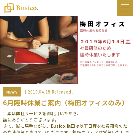
トップ
Busico.について
オフィス
Busico.銀座
Busico.梅田
料金・サービス
お知らせ
［ 2019.04.18 Released ］
NEWS
NEWS
6月臨時休業ご案内（梅田オフィスのみ）
コラム
平素は弊社サービスを御利用いただき、
誠にありがとうございます。
Busico.通信
さて、誠に勝手ながら、Busico.梅田は以下日程を社員研修のた
め臨時休業とさせていただきます。銀座オフィスは営業いたしま