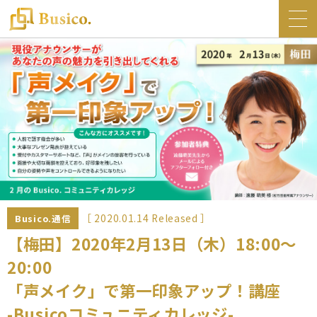
トップ
Busico.について
オフィス
Busico.銀座
Busico.梅田
料金・サービス
お知らせ
［ 2020.01.14 Released ］
Busico.通信
NEWS
【梅田】2020年2月13日（木）18:00～
20:00
コラム
「声メイク」で第一印象アップ！講座
Busico.通信
-Busicoコミュニティカレッジ-