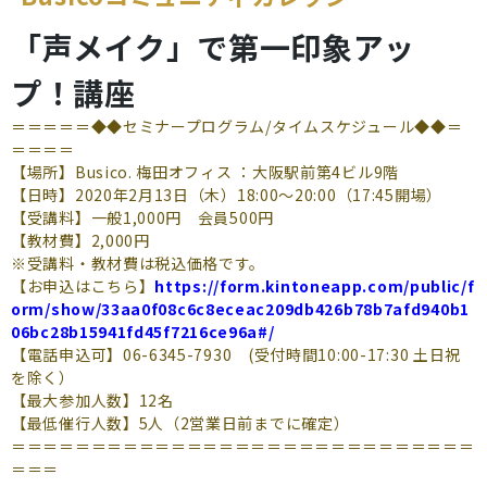
よくあるご質問
「声メイク」で第一印象アッ
（会員専用）
プ！講座
お申し込み
お問い合わせ
＝＝＝＝＝◆◆セミナープログラム/タイムスケジュール◆◆＝
＝＝＝＝
【場所】Busico. 梅田オフィス ：大阪駅前第4ビル9階
【日時】2020年2月13日（木）18:00～20:00（17:45開場）
【受講料】一般1,000円 会員500円
【教材費】2,000円
※受講料・教材費は税込価格です。
【お申込はこちら】
https://form.kintoneapp.com/public/f
orm/show/33aa0f08c6c8eceac209db426b78b7afd940b1
06bc28b15941fd45f7216ce96a#/
【電話申込可】06-6345-7930 (受付時間10:00-17:30 土日祝
を除く）
【最大参加人数】12名
【最低催行人数】5人（2営業日前までに確定）
＝＝＝＝＝＝＝＝＝＝＝＝＝＝＝＝＝＝＝＝＝＝＝＝＝＝＝＝＝
＝＝＝