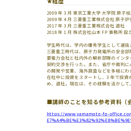
★経歴
2009 年 3 月 東京工業大学 大学院 原
2009 年 4 月 三菱重工業株式会社 原子
2017 年 3 月 三菱重工業株式会社 退社
2018 年 1 月 株式会社山本 FP 事務所 設
学生時代は、学内の優秀学生として選抜
三菱重工時代は、原子力発電所の安全部隊
要電力会社と社内外の解析部隊のインタ
契約交渉を行った。また、省庁や裁判に
の開発や営業、海外調査などを多岐にわ
在社中に投資をスタートし、3 年で投資
め、退社。現在は、その経験を活かして
■講師のことを知る参考資料（
https://www.yamamoto-fp-office
E7%A4%BE%E3%82%92%E8%BE%9E