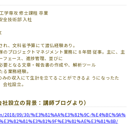
子核工学専攻 修士課程 卒業
炉安全技術部 入社
立
され、文科省予算にて渡仏経験あり。
のプロジェクトマネジメント業務に 8 年間 従事。主に、主
ーフェース、進捗管理、並びに
必要となる文章・報告書の作成や、解析ツール
たる業務経験。
のみの収入にて生計を立てることができるよ うになったた
、会社設立。
会社設立の背景：講師ブログより）
.com/2018/09/30/%E3%81%AA%E3%81%9C-%E4%BC%9A%
%E3%82%81%E3%81%9F%E3%81%AE%E3%81%8B/