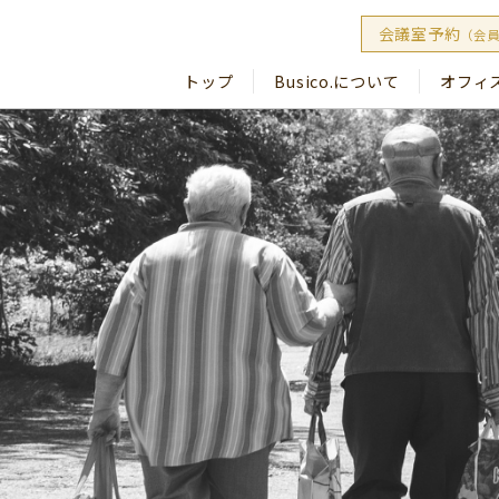
会議室予約
（会
トップ
Busico.について
オフィ
Busico
Busico