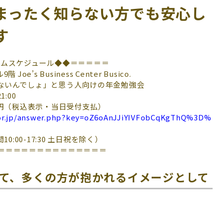
まったく知らない方でも安心し
す
イムスケジュール◆◆＝＝＝＝＝
s Business Center Busico.
ないんでしょ」と思う人向けの年金勉強会
:00
500円（税込表示・当日受付支払）
tor.jp/answer.php?key=oZ6oAnJJiYIVFobCqKgThQ%3D%
10:00-17:30 土日祝を除く）
＝＝＝＝＝＝＝＝＝＝＝＝＝＝
て、多くの方が抱かれるイメージとして