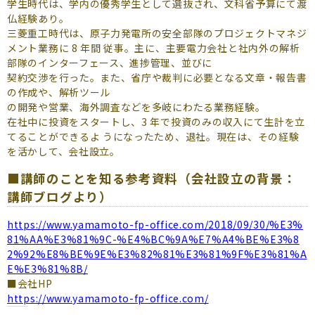
学生時代は、学内の優秀学生として選抜され、文科省予算にて渡
仏経験あり。
三菱重工時代は、原子力発電所の安全部隊のプロジェクトマネジ
メント業務に 8 年間 従事。主に、主要電力会社と社内外の解析
部隊のインターフェース、進捗管理、並びに
契約交渉を行った。また、省庁や裁判に必要となる文章・報告書
の作成や、解析ツール
の開発や営業、海外調査などを多岐にわたる業務経験。
在社中に投資をスタートし、3 年で投資のみの収入にて生計を立
てることができるよ うになったため、退社。現在は、その経験
を活かして、会社設立。
■講師のことを知る参考資料（会社設立の背景：
講師ブログより）
https://www.yamamoto-fp-office.com/2018/09/30/%E3%
81%AA%E3%81%9C-%E4%BC%9A%E7%A4%BE%E3%8
2%92%E8%BE%9E%E3%82%81%E3%81%9F%E3%81%A
E%E3%81%8B/
■会社HP
https://www.yamamoto-fp-office.com/