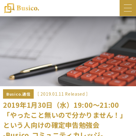
トップ
Busico.について
オフィス
Busico.銀座
Busico.梅田
料金・サービス
お知らせ
［ 2019.01.11 Released ］
Busico.通信
NEWS
2019年1月30日（水）19:00～21:00
「やったこと無いので分かりません！」
コラム
という人向けの確定申告勉強会
Busico.通信
-Busico.コミュニティカレッジ-