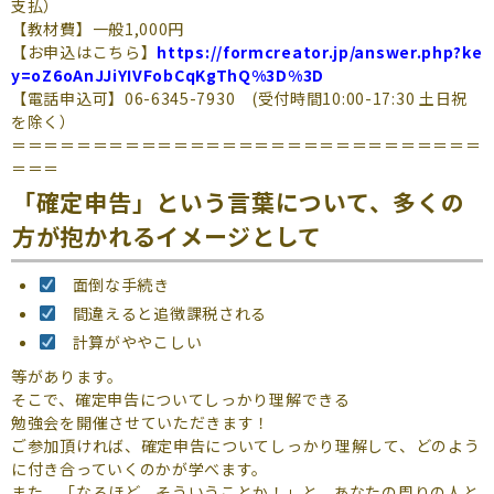
支払）
【教材費】一般1,000円
【お申込はこちら】
https://formcreator.jp/answer.php?ke
y=oZ6oAnJJiYIVFobCqKgThQ%3D%3D
【電話申込可】06-6345-7930 (受付時間10:00-17:30 土日祝
を除く）
＝＝＝＝＝＝＝＝＝＝＝＝＝＝＝＝＝＝＝＝＝＝＝＝＝＝＝＝＝
＝＝＝
「確定申告」という言葉について、多くの
方が抱かれるイメージとして
面倒な手続き
間違えると追徴課税される
計算がややこしい
等があります。
そこで、確定申告についてしっかり理解できる
勉強会を開催させていただきます！
ご参加頂ければ、確定申告についてしっかり理解して、どのよう
に付き合っていくのかが学べます。
また、「なるほど、そういうことか！」と、あなたの周りの人と