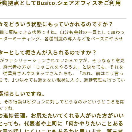
拠点としてBusico.シェアオフィスをご利用
く人々をどういう状態にもっていかれるのですか？
織に反映できる状態ですね。自分も会社の一員として加わっ
ーダーミーティング、各種制度の導入などをベースにやらせ
テーターとして堀さんが入られるのですか？
がファシリテーションされていたんですが、そうなると意見
。経営者の方が「じゃこれをやろうよ」と決めても、それを
。従業員さんやスタッフさんたちも、「あれ、前はこう言っ
ちで、1つ決めても進まない現状に入り、進捗管理も行ってい
され素晴らしいですね。
、その行動はビジョンに対してどうなのかというところを常
ですね。
の進捗管理。お尻たたいてくれる人がいた方がいい
とっても、
代表者や上司に「何かやりたいことある
本音で話しにくいこともあるかと思います。第三者