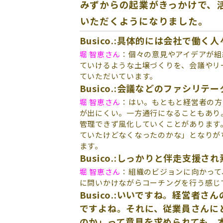
みずからの起業がきっかけで、活動
いただくようになりました。
Busico.:具体的には会社で働
堀 智恵さん
：個々の意見やアイデアが組
ていけるような土壌づくりを、会議やリ
ていただいています。
Busico.:会議などのファシリ
堀 智恵さん
：はい。もともと経営者の方
が出にくい。一方通行になることもあり
管理できず風化していくことがあります
ていたけどなくなったのかな」となりが
ます。
Busico.:しっかりと伴走支援
堀 智恵さん
：組織のビジョンに向かって
に問いかけながらコーチングを行う感じ
Busico.:
いいですね。経営者さん
ですよね。それに、従業員さんに
のか」って意見を求められても、