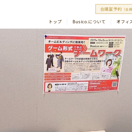
会議室予約
（会
トップ
Busico.について
オフィ
Busico
Busico