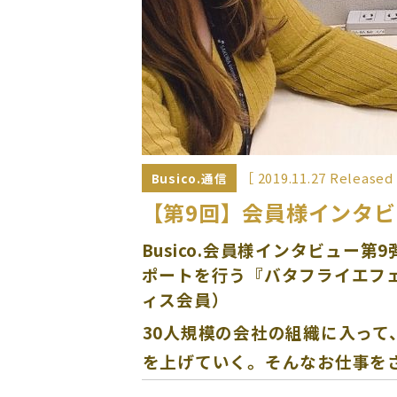
［ 2019.11.27 Released
Busico.通信
【第9回】会員様インタビ
Busico.会員様インタビュー
ポートを行う
『バタフライエフ
ィス会員）
30人規模の会社の組織に入っ
を上げていく。そんなお仕事を