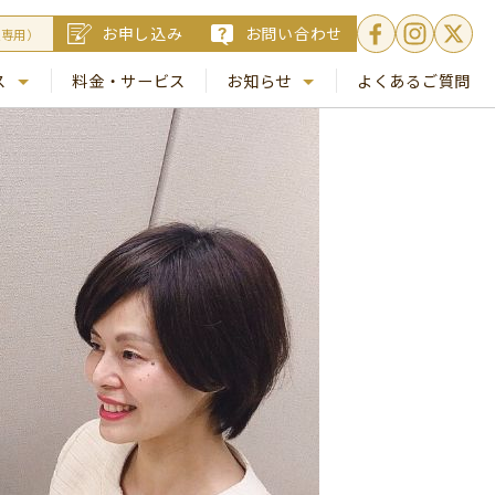
お申し込み
お問い合わせ
員専用）
ス
料金・サービス
お知らせ
よくあるご質問
. 銀座
NEWS
. 梅田
コラム
Busico.通信