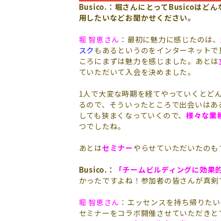
Busico.：堀さんにとってBusic
用したいなどお聞かせください。
堀 智恵さん
：最初に魅力に感じたのは、
スク
もあるというのをインターネットで
ころにまずは魅力を感じました。あとは
ていただいて入会を決めました。
1人で大変な時期を経てやっていくとど
るので、そういったところで出会いはあ
しても狭まくなっていくので、
様々な業
つでしたね。
あとは
セミナー
やらせていただいたのも
Busico.：
「
チームビルディングに効果
かったですよね！参加者の皆さんが真剣
堀 智恵さん
：エッセンスを持ち帰りたいっ
セミナーをコラボ開催させていただきと