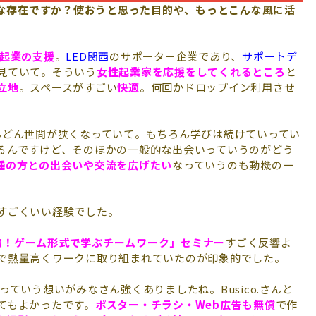
oはどんな存在ですか？使おうと思った目的や、もっとこんな風に活
起業の支援
。
LED関西
のサポーター企業であり、
サポートデ
見ていて。そういう
女性起業家を応援をしてくれるところ
と
立地
。スペースがすごい
快適
。何回かドロップイン利用させ
んどん世間が狭くなっていて。もちろん学びは続けていってい
るんですけど、そのほかの一般的な出会いっていうのがどう
種の方との出会いや交流を広げたい
なっていうのも動機の一
すごくいい経験でした。
的！ゲーム形式で学ぶチームワーク」セミナー
すごく反響よ
で熱量高くワークに取り組まれていたのが印象的でした。
ていう想いがみなさん強くありましたね。Busico.さんと
てもよかったです。
ポスター・チラシ・Web広告も無償
で作