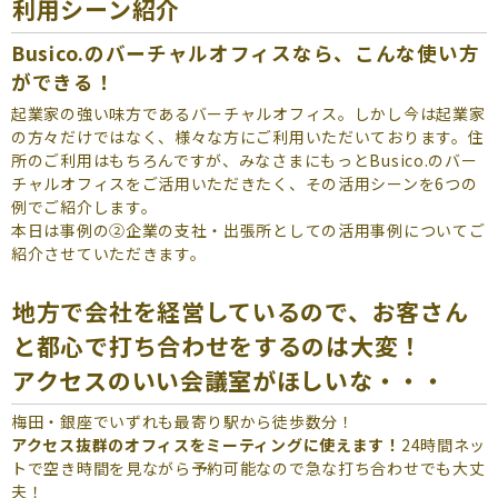
よくあるご質問
利用シーン紹介
Busico.のバーチャルオフィスなら、こんな使い方
（会員専用）
ができる！
お申し込み
お問い合わせ
起業家の強い味方であるバーチャルオフィス。しかし今は起業家
の方々だけではなく、様々な方にご利用いただいております。住
所のご利用はもちろんですが、みなさまにもっとBusico.のバー
チャルオフィスをご活用いただきたく、その活用シーンを6つの
例でご紹介します。
本日は事例の②企業の支社・出張所としての活用事例についてご
紹介させていただきます。
地方で会社を経営しているので、お客さん
と都心で打ち合わせをするのは大変！
アクセスのいい会議室がほしいな・・・
梅田・銀座でいずれも最寄り駅から徒歩数分！
アクセス抜群のオフィスをミーティングに使えます！
24時間ネッ
トで空き時間を見ながら予約可能なので急な打ち合わせでも大丈
夫！