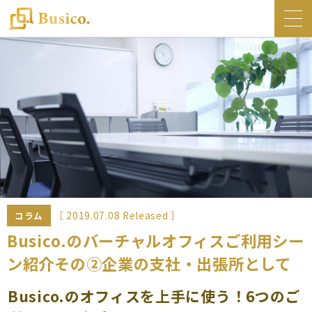
トップ
Busico.について
オフィス
Busico.銀座
Busico.梅田
料金・サービス
お知らせ
［ 2019.07.08 Released ］
コラム
NEWS
Busico.のバーチャルオフィスご利用シー
ン紹介その②企業の支社・出張所として
コラム
Busico.通信
Busico.のオフィスを上手に使う！6つのご