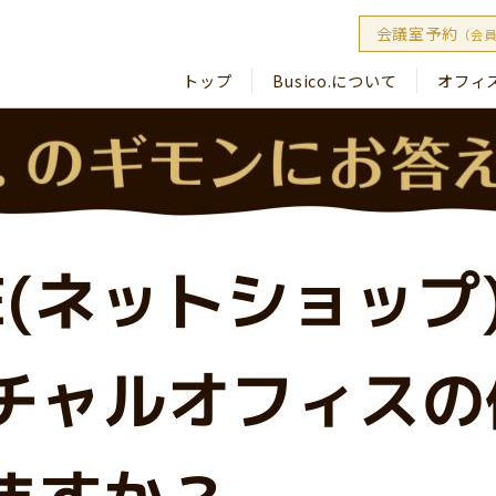
会議室予約
（会
トップ
Busico.について
オフィ
Busico
Busico