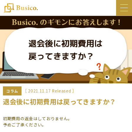
トップ
Busico.について
オフィス
Busico.銀座
Busico.梅田
料金・サービス
お知らせ
［ 2021.11.17 Released ］
コラム
NEWS
退会後に初期費用は戻ってきますか？
コラム
初期費用の返金はしておりません。
Busico.通信
予めご了承ください。