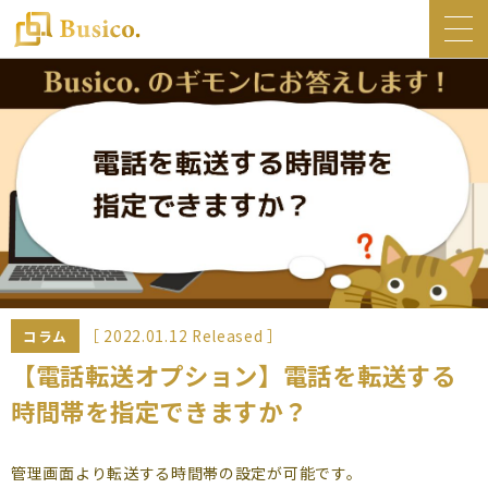
トップ
Busico.について
オフィス
Busico.銀座
Busico.梅田
料金・サービス
お知らせ
［ 2022.01.12 Released ］
コラム
NEWS
【電話転送オプション】電話を転送する
時間帯を指定できますか？
コラム
Busico.通信
管理画面より転送する時間帯の設定が可能です。