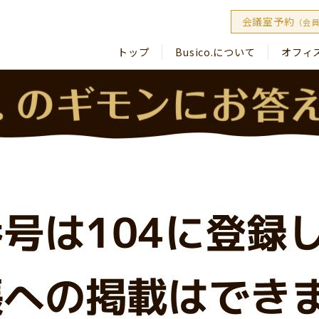
会議室予約
（会
トップ
Busico.について
オフィ
Busico
Busico