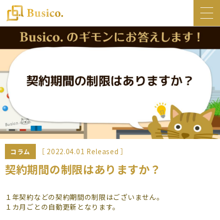
トップ
Busico.について
オフィス
Busico.銀座
Busico.梅田
料金・サービス
お知らせ
［ 2022.04.01 Released ］
コラム
NEWS
契約期間の制限はありますか？
コラム
１年契約などの契約期間の制限はございません。
Busico.通信
１カ月ごとの自動更新となります。