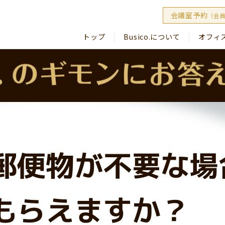
会議室予約
（会
トップ
Busico.について
オフィ
Busico
Busico