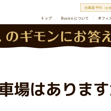
会議室予約
（会
トップ
Busico.について
オフィ
Busico
Busico