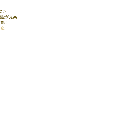
に＞
機能が充実
可能！
銀座