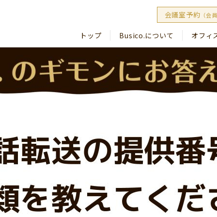
会議室予約
（会
トップ
Busico.について
オフィ
Busico
Busico