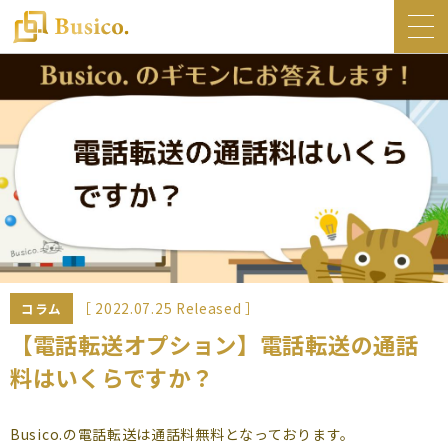
トップ
Busico.について
オフィス
Busico.銀座
Busico.梅田
料金・サービス
お知らせ
［ 2022.07.25 Released ］
コラム
NEWS
【電話転送オプション】電話転送の通話
料はいくらですか？
コラム
Busico.通信
Busico.の電話転送は通話料無料となっております。