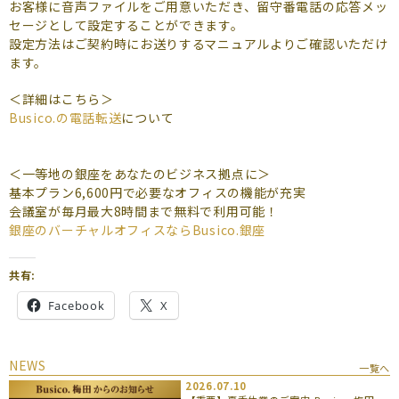
よくあるご質問
お客様に音声ファイルをご用意いただき、留守番電話の応答メッ
セージとして設定することができます。
設定方法はご契約時にお送りするマニュアルよりご確認いただけ
（会員専用）
ます。
お申し込み
お問い合わせ
＜詳細はこちら＞
Busico.の電話転送
について
＜一等地の銀座をあなたのビジネス拠点に＞
基本プラン6,600円で必要なオフィスの機能が充実
会議室が毎月最大8時間まで無料で利用可能！
銀座のバーチャルオフィスならBusico.銀座
共有:
Facebook
X
NEWS
一覧へ
2026.07.10