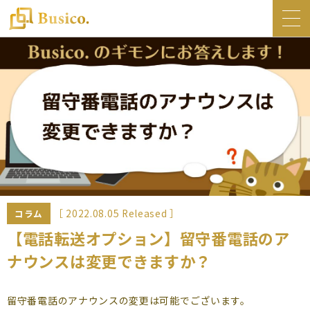
トップ
Busico.について
オフィス
Busico.銀座
Busico.梅田
料金・サービス
お知らせ
［ 2022.08.05 Released ］
コラム
NEWS
【電話転送オプション】留守番電話のア
ナウンスは変更できますか？
コラム
Busico.通信
留守番電話のアナウンスの変更は可能でございます。