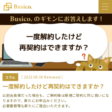
トップ
Busico.について
オフィス
Busico.銀座
Busico.梅田
料金・サービス
お知らせ
［ 2022.09.30 Released ］
コラム
NEWS
一度解約したけど再契約はできますか？
コラム
以前会員様だった場合も、ご解約後は新規ご契約と同じ扱いにな
りますので、新たにお申込みください。
Busico.通信
必要書類等も新たにご提出いただきます。