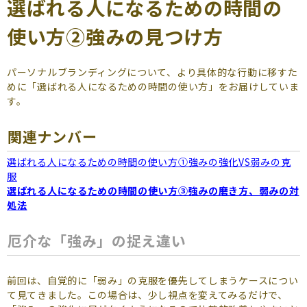
選ばれる人になるための時間の
よくあるご質問
使い方②強みの見つけ方
（会員専用）
お申し込み
お問い合わせ
パーソナルブランディングについて、より具体的な行動に移すた
めに「選ばれる人になるための時間の使い方」をお届けしていま
す。
関連ナンバー
選ばれる人になるための時間の使い方①強みの強化VS弱みの克
服
選ばれる人になるための時間の使い方③強みの磨き方、弱みの対
処法
厄介な「強み」の捉え違い
前回は、自覚的に「弱み」の克服を優先してしまうケースについ
て見てきました。この場合は、少し視点を変えてみるだけで、