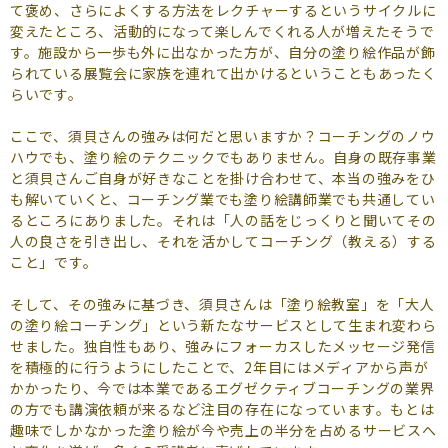
て褒め、さらによくする方法をレクチャーするというサイクルに
変えたところ、活動的になって楽しんでくれる人が増えたそうで
す。施設から一歩も外に出なかった方が、自分の塗り絵作品が飾
られている展覧会に家族を連れて出かけるということもあったく
らいです。
ここで、須貝さんの強みは何だと思いますか？コーチングのノウ
ハウでも、塗り絵のテクニックでもありません。自身の既存事業
と須貝さんご自身が好きなことを掛け合わせて、本当の強みをひ
も解いていくと、コーチング業でも塗り絵講師業でも共通してい
るところにありました。それは「人の話をじっくりと聞いてその
人の良さを引き出し、それを活かしてコーチング（教える）する
こと」です。
そして、その強みに基づき、須貝さんは「塗り絵教室」を「大人
の塗り絵コーチング」という新たなサービスとして生まれ変わら
せました。独自性もあり、強みにフォーカスしたメッセージ発信
を積極的に行うようにしたことで、2年目にはメディアから声が
かかったり、今では本業であるエグゼクティブコーチングの業界
の方でも講演依頼が来るなど注目の存在になっています。もとは
趣味でしかなかった塗り絵が今や売上の半分を占めるサービスへ