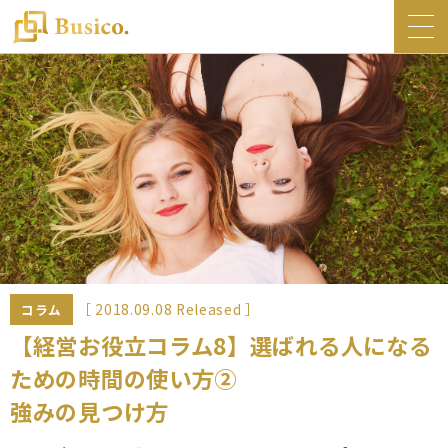
トップ
Busico.について
オフィス
Busico.銀座
Busico.梅田
料金・サービス
お知らせ
［ 2018.09.08 Released ］
コラム
NEWS
【経営お役立コラム8】選ばれる人になる
ための時間の使い方②
コラム
強みの見つけ方
Busico.通信