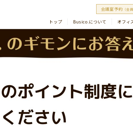
会議室予約
（会
トップ
Busico.について
オフィ
Busico
Busico