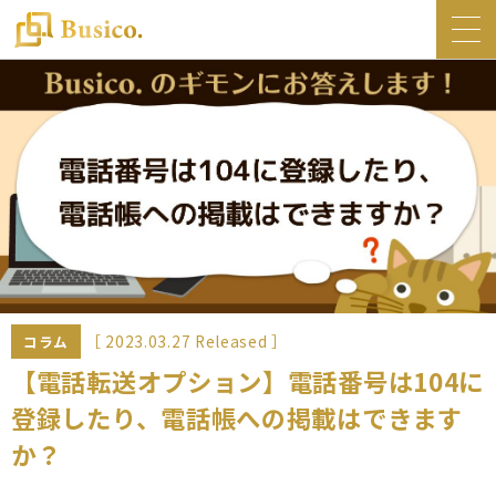
トップ
Busico.について
オフィス
Busico.銀座
Busico.梅田
料金・サービス
お知らせ
［ 2023.03.27 Released ］
コラム
NEWS
【電話転送オプション】電話番号は104に
登録したり、電話帳への掲載はできます
コラム
か？
Busico.通信