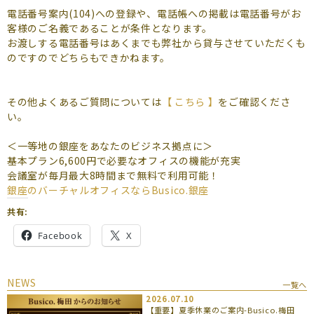
よくあるご質問
電話番号案内(104)への登録や、電話帳への掲載は電話番号がお
客様のご名義であることが条件となります。
（会員専用）
お渡しする電話番号はあくまでも弊社から貸与させていただくも
のですのでどちらもできかねます。
お申し込み
お問い合わせ
その他よくあるご質問については
【 こちら 】
をご確認くださ
い。
＜一等地の銀座をあなたのビジネス拠点に＞
基本プラン6,600円で必要なオフィスの機能が充実
会議室が毎月最大8時間まで無料で利用可能！
銀座のバーチャルオフィスならBusico.銀座
共有:
Facebook
X
NEWS
一覧へ
2026.07.10
【重要】夏季休業のご案内-Busico.梅田