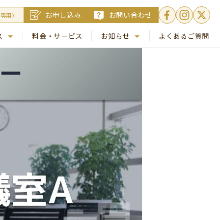
お申し込み
お問い合わせ
員専用）
ス
料金・サービス
お知らせ
よくあるご質問
. 銀座
NEWS
. 梅田
コラム
Busico.通信