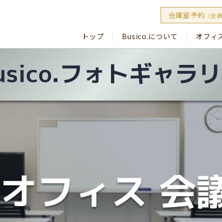
会議室予約
（会
トップ
Busico.について
オフィ
Busico
Busico