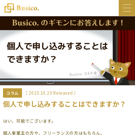
トップ
Busico.について
オフィス
Busico.銀座
Busico.梅田
料金・サービス
お知らせ
［ 2023.10.23 Released ］
コラム
NEWS
個人で申し込みすることはできますか？
コラム
はい、可能でございます。
Busico.通信
個人事業主の方や、フリーランスの方はもちろん、