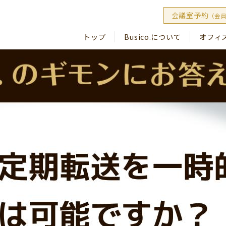
会議室予約
（会
トップ
Busico.について
オフィ
Busico
Busico