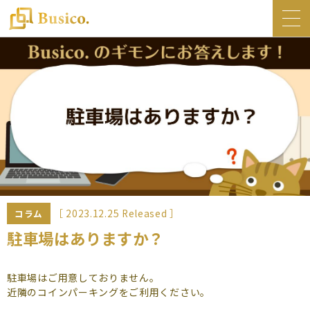
トップ
Busico.について
オフィス
Busico.銀座
Busico.梅田
料金・サービス
お知らせ
［ 2023.12.25 Released ］
コラム
NEWS
駐車場はありますか？
コラム
駐車場はご用意しておりません。
Busico.通信
近隣のコインパーキングをご利用ください。