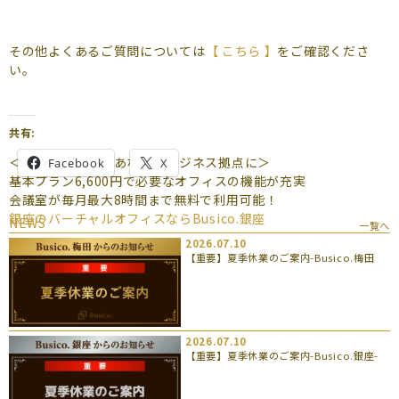
よくあるご質問
（会員専用）
その他よくあるご質問については
【 こちら 】
をご確認くださ
い。
お申し込み
お問い合わせ
共有:
＜一等地の銀座をあなたのビジネス拠点に＞
Facebook
X
基本プラン6,600円で必要なオフィスの機能が充実
会議室が毎月最大8時間まで無料で利用可能！
銀座のバーチャルオフィスならBusico.銀座
NEWS
一覧へ
2026.07.10
【重要】夏季休業のご案内-Busico.梅田
2026.07.10
【重要】夏季休業のご案内-Busico.銀座-