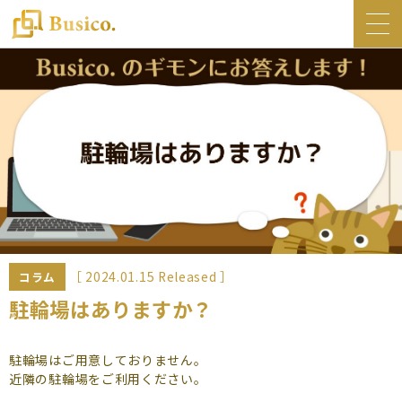
トップ
Busico.について
オフィス
Busico.銀座
Busico.梅田
料金・サービス
お知らせ
［ 2024.01.15 Released ］
コラム
NEWS
駐輪場はありますか？
コラム
駐輪場はご用意しておりません。
Busico.通信
近隣の駐輪場をご利用ください。