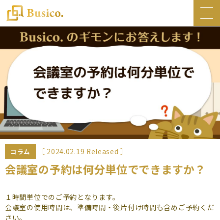
トップ
Busico.について
オフィス
Busico.銀座
Busico.梅田
料金・サービス
お知らせ
［ 2024.02.19 Released ］
コラム
NEWS
会議室の予約は何分単位でできますか？
コラム
１時間単位でのご予約となります。
Busico.通信
会議室の使用時間は、準備時間・後片付け時間も含めご予約くだ
さい。