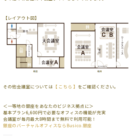
よくあるご質問
（会員専用）
【レイアウト図】
お申し込み
お問い合わせ
その他会議室については
【 こちら 】
をご確認ください。
＜一等地の銀座をあなたのビジネス拠点に＞
基本プラン6,600円で必要なオフィスの機能が充実
会議室が毎月最大8時間まで無料で利用可能！
銀座のバーチャルオフィスならBusico.銀座