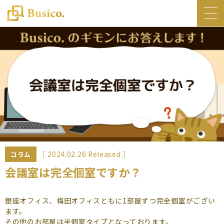
トップ
Busico.について
オフィス
Busico.銀座
Busico.梅田
料金・サービス
お知らせ
［ 2024.02.26 Released ］
コラム
NEWS
会議室は完全個室ですか？
コラム
銀座オフィス、梅田オフィスともに1部屋ずつ完全個室がござい
Busico.通信
ます。
その他のお部屋は半個室タイプとなっております。