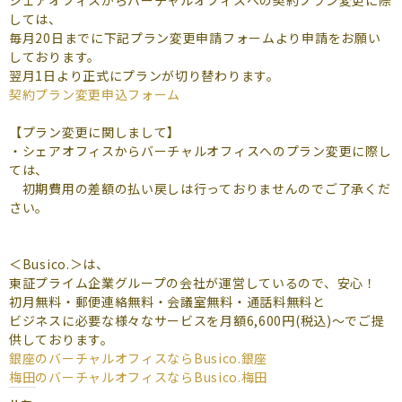
よくあるご質問
しては、
毎月20日までに下記プラン変更申請フォームより申請をお願い
（会員専用）
しております。
翌月1日より正式にプランが切り替わります。
お申し込み
お問い合わせ
契約プラン変更申込フォーム
【プラン変更に関しまして】
・シェアオフィスからバーチャルオフィスへのプラン変更に際し
ては、
初期費用の差額の払い戻しは行っておりませんのでご了承くだ
さい。
＜Busico.＞は、
東証プライム企業グループの会社が運営しているので、安心！
初月無料・郵便連絡無料・会議室無料・通話料無料と
ビジネスに必要な様々なサービスを月額6,600円(税込)～でご提
供しております。
銀座のバーチャルオフィスなら
Busico.銀座
梅田のバーチャルオフィスなら
Busico.梅田