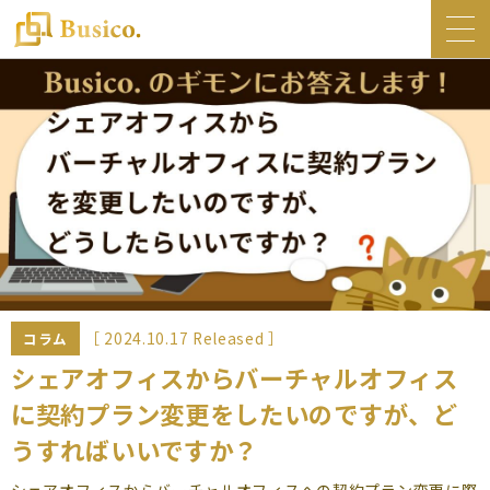
トップ
Busico.について
オフィス
Busico.銀座
Busico.梅田
料金・サービス
お知らせ
［ 2024.10.17 Released ］
コラム
NEWS
シェアオフィスからバーチャルオフィス
に契約プラン変更をしたいのですが、ど
コラム
うすればいいですか？
Busico.通信
シェアオフィスからバーチャルオフィスへの契約プラン変更に際