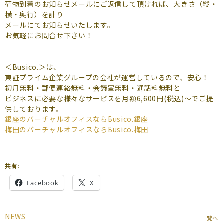
よくあるご質問
荷物到着のお知らせメールにご返信して頂ければ、大きさ（縦・
横・奥行）を計り
メールにてお知らせいたします。
（会員専用）
お気軽にお問合せ下さい！
お申し込み
お問い合わせ
＜Busico.＞は、
東証プライム企業グループの会社が運営しているので、安心！
初月無料・郵便連絡無料・会議室無料・通話料無料と
ビジネスに必要な様々なサービスを月額6,600円(税込)～でご提
供しております。
銀座のバーチャルオフィスなら
Busico.銀座
梅田のバーチャルオフィスなら
Busico.梅田
共有:
Facebook
X
NEWS
一覧へ