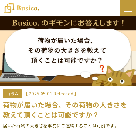
トップ
Busico.について
オフィス
Busico.銀座
Busico.梅田
料金・サービス
お知らせ
［ 2025.05.01 Released ］
コラム
NEWS
荷物が届いた場合、その荷物の大きさを
教えて頂くことは可能ですか？
コラム
Busico.通信
届いた荷物の大きさを事前にご連絡することは可能です。