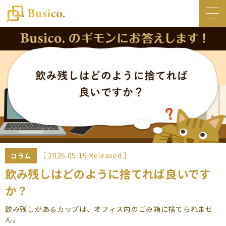
トップ
Busico.について
オフィス
Busico.銀座
Busico.梅田
料金・サービス
お知らせ
［ 2025.05.15 Released ］
コラム
NEWS
飲み残しはどのように捨てれば良いです
か？
コラム
Busico.通信
飲み残しがあるカップは、オフィス内のごみ箱に捨てられませ
ん。