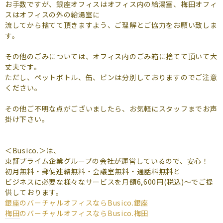
よくあるご質問
お手数ですが、銀座オフィスはオフィス内の給湯室、梅田オフィ
スはオフィスの外の給湯室に
流してから捨てて頂きますよう、ご理解とご協力をお願い致しま
（会員専用）
す。
お申し込み
お問い合わせ
その他のごみについては、オフィス内のごみ箱に捨てて頂いて大
丈夫です。
ただし、ペットボトル、缶、ビンは分別しておりますのでご注意
ください。
その他ご不明な点がございましたら、お気軽にスタッフまでお声
掛け下さい。
＜Busico.＞は、
東証プライム企業グループの会社が運営しているので、安心！
初月無料・郵便連絡無料・会議室無料・通話料無料と
ビジネスに必要な様々なサービスを月額6,600円(税込)～でご提
供しております。
銀座のバーチャルオフィスなら
Busico.銀座
梅田のバーチャルオフィスなら
Busico.梅田