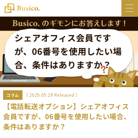
トップ
Busico.について
オフィス
Busico.銀座
Busico.梅田
料金・サービス
お知らせ
［ 2025.05.29 Released ］
コラム
NEWS
【電話転送オプション】シェアオフィス
会員ですが、06番号を使用したい場合、
コラム
条件はありますか？
Busico.通信