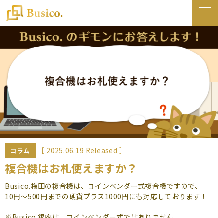
トップ
Busico.について
オフィス
Busico.銀座
Busico.梅田
料金・サービス
お知らせ
［ 2025.06.19 Released ］
コラム
NEWS
複合機はお札使えますか？
コラム
Busico.梅田の複合機は、コインベンダー式複合機ですので、
10円～500円までの硬貨プラス1000円にも対応しております！
Busico.通信
※Busico.銀座は、コインベンダー式ではありません。