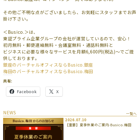
よくあるご質問
その他ご不明な点がございましたら、お気軽にスタッフまでお声
（会員専用）
掛け下さい。
お申し込み
お問い合わせ
＜Busico.＞は、
東証プライム企業グループの会社が運営しているので、安心！
初月無料・郵便連絡無料・会議室無料・通話料無料と
ビジネスに必要な様々なサービスを月額6,600円(税込)～でご提
供しております。
銀座のバーチャルオフィスなら
Busico.銀座
梅田のバーチャルオフィスなら
Busico.梅田
共有:
Facebook
X
NEWS
一覧へ
2026.07.10
【重要】夏季休業のご案内-Busico.梅田