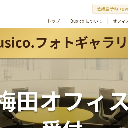
会議室予約
（会
トップ
Busico.について
オフィ
Busico
Busico