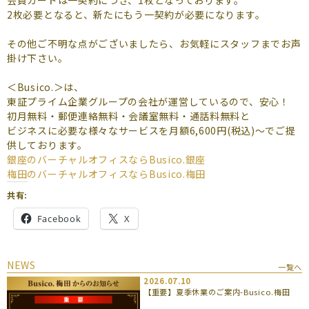
よくあるご質問
2枚必要となると、新たにもう
一契約が必要になります。
（会員専用）
その他ご不明な点がございましたら、お気軽にスタッフまでお声
掛け下さい。
お申し込み
お問い合わせ
＜Busico.＞は、
東証プライム企業グループの会社が運営しているので、安心！
初月無料・郵便連絡無料・会議室無料・通話料無料と
ビジネスに必要な様々なサービスを月額6,600円(税込)～でご提
供しております。
銀座のバーチャルオフィスなら
Busico.銀座
梅田のバーチャルオフィスなら
Busico.梅田
共有:
Facebook
X
NEWS
一覧へ
2026.07.10
【重要】夏季休業のご案内-Busico.梅田