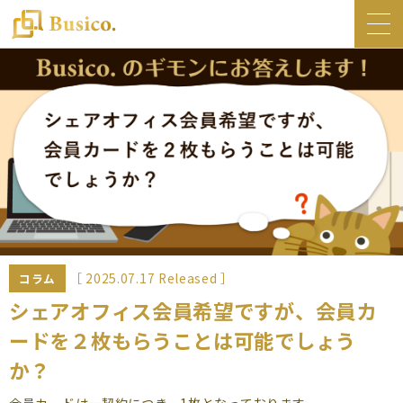
トップ
Busico.について
オフィス
Busico.銀座
Busico.梅田
料金・サービス
お知らせ
［ 2025.07.17 Released ］
コラム
NEWS
シェアオフィス会員希望ですが、会員カ
ードを２枚もらうことは可能でしょう
コラム
か？
Busico.通信
会員カードは
一契約につき、1枚となっております。