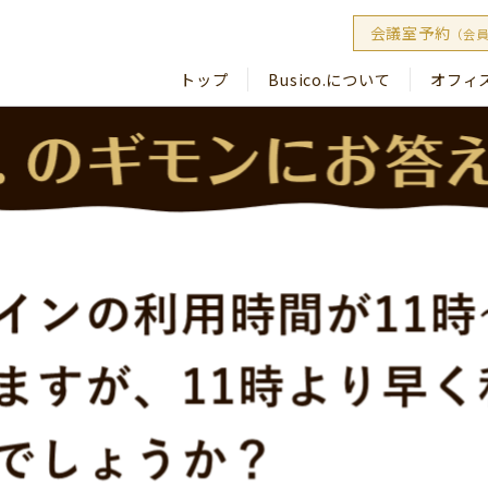
会議室予約
（会
トップ
Busico.について
オフィ
Busico
Busico