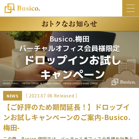
トップ
Busico.について
オフィス
Busico.銀座
Busico.梅田
料金・サービス
お知らせ
［ 2023.07.06 Released ］
NEWS
NEWS
【ご好評のため期間延長！】ドロップイ
ンお試しキャンペーンのご案内-Busico.
コラム
梅田-
Busico.通信
この度、Busico.梅田では、バーチャルオフィス会員様を対象と