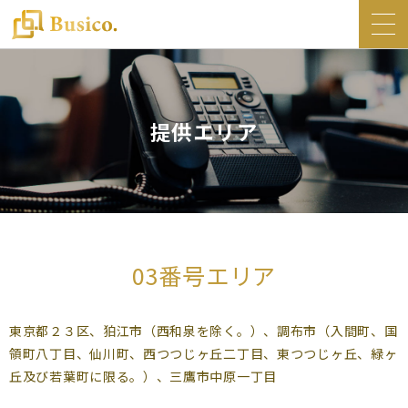
トップ
Busico.について
提供エリア
オフィス
Busico.銀座
Busico.梅田
料金・サービス
03番号エリア
お知らせ
NEWS
東京都２３区、狛江市（西和泉を除く。）、調布市（入間町、国
コラム
領町八丁目、仙川町、西つつじヶ丘二丁目、東つつじヶ丘、緑ヶ
Busico.通信
丘及び若葉町に限る。）、三鷹市中原一丁目