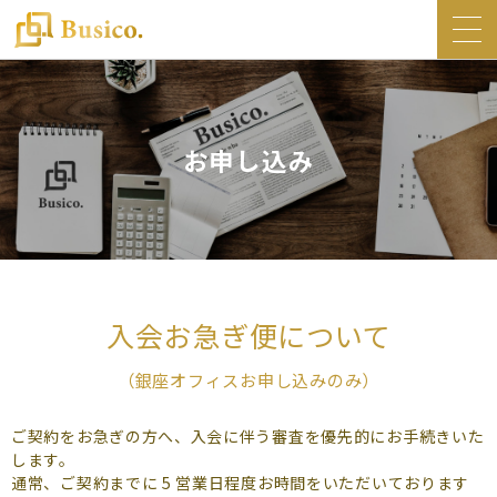
トップ
Busico.について
お申し込み
オフィス
Busico.銀座
Busico.梅田
料金・サービス
入会お急ぎ便について
お知らせ
NEWS
（銀座オフィスお申し込みのみ）
コラム
ご契約をお急ぎの方へ、入会に伴う審査を優先的にお手続きいた
Busico.通信
します。
通常、ご契約までに 5 営業日程度お時間をいただいております