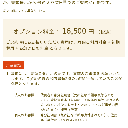
よくあるご質問
※
が、書類提出から
最短 2 営業日
でのご契約が可能です。
※ 地域によって異なります。
（会員専用）
16,500
お申し込み
お問い合わせ
オプション料金：
円
（税込）
ご契約時にお支払いいただく費用は、月額ご利用料金 + 初期
費用 + お急ぎ便の料金 となります。
注意事項
審査には、書類の提出が必要です。事前のご準備をお願いいた
します。ご契約名義の公的書類2点の内容が一致していることが
必要となります。
法人のお客様 …
代表者の身分証明書（免許証など顔写真付きのも
の）、登記簿謄本（法務局にて取得の発行3ヶ月以内
のもの）、パンフレットやWebサイトなど事業内容
がわかる会社概要（任意）
個人のお客様 …
身分証明書（免許証など顔写真付きのもの）、住民
票（発行から3ヶ月以内のもの）